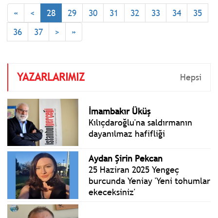
genişleyerek şişmesiyle
«
<
28
29
30
31
32
33
34
35
meydana gelen bir damar
hastalığıdır.
36
37
>
»
YAZARLARIMIZ
Hepsi
İmambakır Üküş
Kılıçdaroğlu'na saldırmanın
dayanılmaz hafifliği
Aydan Şirin Pekcan
25 Haziran 2025 Yengeç
burcunda Yeniay 'Yeni tohumlar
ekeceksiniz'