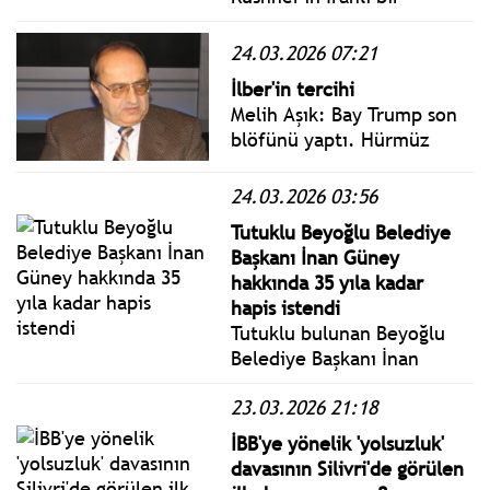
yetkiliyle görüştüğünü
söyledi. İranlı üst düzey
24.03.2026 07:21
yetkili, yorumları piyasaları
İlber'in tercihi
hedef alan sahte haber
Melih Aşık: Bay Trump son
olarak nitelendirdi.
blöfünü yaptı. Hürmüz
açılmazsa 48 saat içinde
İran’ın enerji santrallarını
24.03.2026 03:56
bombalayacaktı. İran aynen
Tutuklu Beyoğlu Belediye
karşılık vereceğini,
Başkanı İnan Güney
Körfez’in dijital altyapısını
hakkında 35 yıla kadar
vuracağını söyleyince
hapis istendi
Pokerci geri adım attı.
Tutuklu bulunan Beyoğlu
Belediye Başkanı İnan
Güney hakkında iddianame
23.03.2026 21:18
hazırlandı. Güney için 35
yıl ceza talep edildi.
İBB'ye yönelik 'yolsuzluk'
davasının Silivri'de görülen