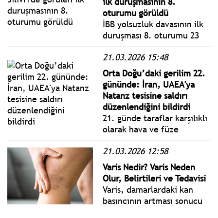
ilk duruşmasının 8.
oturumu görüldü
İBB yolsuzluk davasının ilk
duruşması 8. oturumu 23
Mart 2026 Pazartesi bugün
21.03.2026 15:48
Silivri'de görülüyor. İBB
Başkan Ekrem İmamoğlu ile
Orta Doğu’daki gerilim 22.
tutuklu ve tutuksuz
gününde: İran, UAEA'ya
sanıklar hakim karşısında
Natanz tesisine saldırı
savunma yaptı.
düzenlendiğini bildirdi
21. günde taraflar karşılıklı
olarak hava ve füze
saldırılarını sürdürürken,
21.03.2026 12:58
İran hem İsrail’i hem de
ABD üslerinin bulunduğu
Varis Nedir? Varis Neden
bölge ülkelerini hedef aldı.
Olur, Belirtileri ve Tedavisi
Varis, damarlardaki kan
basıncının artması sonucu
toplardamarların