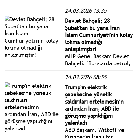
beslenme ve yaşam tarzı
24.03.2026 13:35
alışkanlıkları nedeniyle son
yıllarda sık görülüyor.
Devlet Bahçeli; 28
Şubat'tan bu yana İran
İslam Cumhuriyeti'nin kolay
lokma olmadığı
anlaşılmıştır!
MHP Genel Başkanı Devlet
Bahçeli: "Buralarda petrol,
gaz, su, paylaşacak toprak
24.03.2026 08:55
bitmedikçe savaşlar da
bitmeyecektir. Görünen
Trump'ın elektrik
odur ki bu kaynaklar
şebekesine yönelik
tükenmedikçe gözyaşları
saldırıları ertelemesinin
dinmeyecektir."
ardından İran, ABD ile
görüşme yapıldığını
yalanladı
ABD Başkanı, Witkoff ve
Kushner'ın İranlı bir