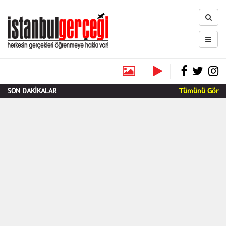
SON DAKİKALAR
Tümünü Gör