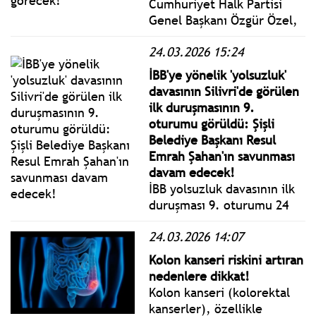
Cumhuriyet Halk Partisi
Genel Başkanı Özgür Özel,
"Tarım için kullanılmış
24.03.2026 15:24
bütün kredilerin faizlerinin
silinmesi, ana paraların
İBB'ye yönelik 'yolsuzluk'
yapılandırılmasını bir kez
davasının Silivri'de görülen
daha öneriyoruz." dedi.
ilk duruşmasının 9.
oturumu görüldü: Şişli
Belediye Başkanı Resul
Emrah Şahan'ın savunması
davam edecek!
İBB yolsuzluk davasının ilk
duruşması 9. oturumu 24
Mart 2026 Salı bugün
24.03.2026 14:07
Silivri'de görülüyor. İBB
Başkan Ekrem İmamoğlu ile
Kolon kanseri riskini artıran
tutuklu ve tutuksuz
nedenlere dikkat!
sanıklar hakim karşısında
Kolon kanseri (kolorektal
savunma yapıyor.
kanserler), özellikle