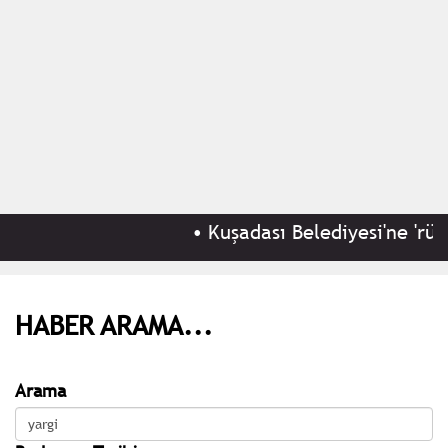
•
Kuşadası Belediyesi'ne 'rüşve
HABER ARAMA...
Arama