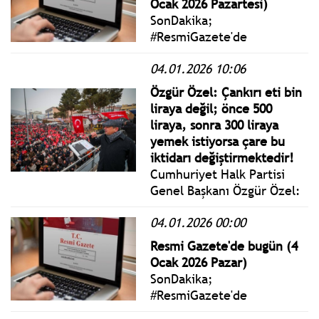
Ocak 2026 Pazartesi)
SonDakika;
#ResmiGazete'de
yayımlanan 5 Ocak 2026
04.01.2026 10:06
Pazartesi yönetmelik,
genelge ve tebliğler
Özgür Özel: Çankırı eti bin
www.istanbulgercegi.com'da
liraya değil; önce 500
takip edebilirsiniz.
liraya, sonra 300 liraya
yemek istiyorsa çare bu
iktidarı değiştirmektedir!
Cumhuriyet Halk Partisi
Genel Başkanı Özgür Özel:
Çankırı’dan, Anadolu’nun
04.01.2026 00:00
kalbinden dünyaya
sesleniyorum: Trump’ın
Resmi Gazete'de bugün (4
düzeni, dünya düzeni
Ocak 2026 Pazar)
olamaz. Ya bu çılgınlığa
SonDakika;
direnilecek ya da bu Trump
#ResmiGazete'de
teker teker bütün dünyanın
yayımlanan 4 Ocak 2026