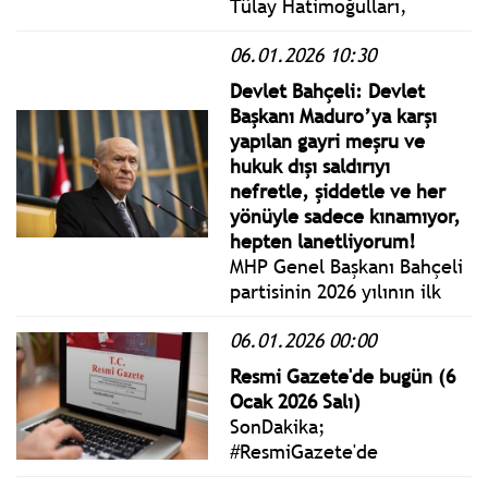
Tülay Hatimoğulları,
"Venezuela Devlet Başkanı
06.01.2026 10:30
Maduro'nun yatağından
kaçırılıp alıkonması, hiçbir
Devlet Bahçeli: Devlet
devletin, siyasetçinin ve
Başkanı Maduro’ya karşı
halkın güvende olmadığının
yapılan gayri meşru ve
en çarpıcı kanıtıdır. Bunu
hukuk dışı saldırıyı
kabul etmek mümkün
nefretle, şiddetle ve her
değildir."
yönüyle sadece kınamıyor,
hepten lanetliyorum!
MHP Genel Başkanı Bahçeli
partisinin 2026 yılının ilk
grup toplantısında konuştu.
06.01.2026 00:00
Bahçeli, 15 Temmuz’da,
casus ve haşhaşi örgütü
Resmi Gazete'de bugün (6
maşa olarak kullanarak
Ocak 2026 Salı)
üzerimize salan ABD,
SonDakika;
Venezuela’da bunun yerine
#ResmiGazete'de
doğrudan müdahale
yayımlanan 6 Ocak 2026