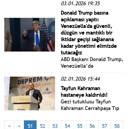
tepesine binecek!
03.01.2026 19:35
Pazar yönetmelik, genelge
ve tebliğler
Donald Trump basına
www.istanbulgercegi.com'da
açıklaması yaptı:
takip edebilirsiniz.
Venezüella'da güvenli,
düzgün ve mantıklı bir
iktidar geçişi sağlanana
kadar yönetimi elimizde
tutacağız
ABD Başkanı Donald Trump,
Venezüella’da
gerçekleştirdikleri
02.01.2026 15:44
operasyona ilişkin yaptığı
açıklamada, Venezüella'da
Tayfun Kahraman
güvenli, düzgün ve
hastaneye kaldırıldı!
mantıklı bir iktidar geçişi
Gezi tutuklusu Tayfun
sağlanana kadar yönetimi
Kahraman Cerrahpaşa Tıp
ellerinde tutacaklarını dile
Fakültesi'ne yatırıldı.
getirdi.
«
<
51
52
53
54
55
56
57
58