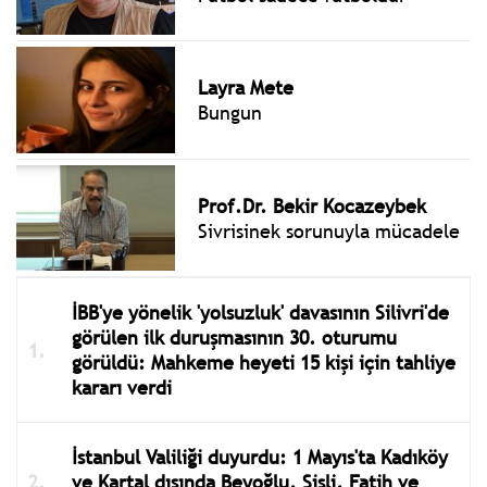
Layra Mete
Bungun
Prof.Dr. Bekir Kocazeybek
Sivrisinek sorunuyla mücadele
İBB'ye yönelik 'yolsuzluk' davasının Silivri'de
görülen ilk duruşmasının 30. oturumu
görüldü: Mahkeme heyeti 15 kişi için tahliye
kararı verdi
İstanbul Valiliği duyurdu: 1 Mayıs'ta Kadıköy
ve Kartal dışında Beyoğlu, Şişli, Fatih ve