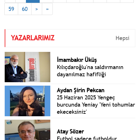
59
60
>
»
YAZARLARIMIZ
Hepsi
İmambakır Üküş
Kılıçdaroğlu'na saldırmanın
dayanılmaz hafifliği
Aydan Şirin Pekcan
25 Haziran 2025 Yengeç
burcunda Yeniay 'Yeni tohumlar
ekeceksiniz'
Atay Sözer
Futbol sadece futboldur