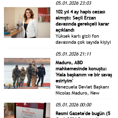
etmiştir.
05.01.2026 23:03
Salı yönetmelik, genelge
ve tebliğler
102 yıl 4 ay hapis cezası
www.istanbulgercegi.com'da
almıştı: Seçil Erzan
takip edebilirsiniz.
davasında gerekçeli karar
açıklandı
Yüksek karlı gizli fon
davasında çok sayıda kişiyi
dolandırdığı iddiasıyla 102
05.01.2026 21:11
yıl 4 ay hapis cezası alan
Seçil Erzan'la ilgili kararın
Maduro, ABD
gerekçesi açıklandı.
mahkemesinde konuştu:
Gerekçeli kararda, Erzan'ın
'Hala başkanım ve bir savaş
eylemleriyle katılanların
esiriyim'
iradelerini sakatladığı dile
Venezuela Devlet Başkanı
getirildi.
Nicolas Maduro, New
York’taki bir mahkemede
05.01.2026 00:00
ilk kez hakim karşısına çıktı
ve uyuşturucu
Resmi Gazete'de bugün (5
suçlamalarını reddetti.