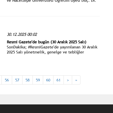
ve Hacettepe Üniversitesi Öğretim Üyesi Doç. Dr.
Sinan Ateş”in öldürülmesinin üzerinden 3 yıl
geçti.
30.12.2025 00:02
Resmi Gazete'de bugün (30 Aralık 2025 Salı)
SonDakika; #ResmiGazete'de yayımlanan 30 Aralık
2025 Salı yönetmelik, genelge ve tebliğler
www.istanbulgercegi.com'dan takip edebilirsiniz.
56
57
58
59
60
61
>
»