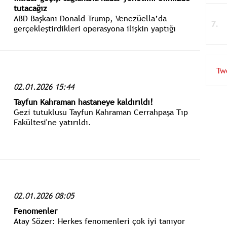
tutacağız
ABD Başkanı Donald Trump, Venezüella’da
gerçekleştirdikleri operasyona ilişkin yaptığı
açıklamada, Venezüella'da güvenli, düzgün ve
mantıklı bir iktidar geçişi sağlanana kadar
yönetimi ellerinde tutacaklarını dile getirdi.
Tw
02.01.2026 15:44
Tayfun Kahraman hastaneye kaldırıldı!
Gezi tutuklusu Tayfun Kahraman Cerrahpaşa Tıp
Fakültesi'ne yatırıldı.
02.01.2026 08:05
Fenomenler
Atay Sözer: Herkes fenomenleri çok iyi tanıyor