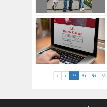
«
<
52
53
54
55