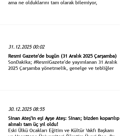
ama ne olduklarını tam olarak bilemiyor,
tanımlayamıyor. Buna fenomenlerin kendileri de
dahil. “Sen nasıl bir şeysin?” dendiğinde. “Vallahi
anladığım kadarıyla iyi bir şeyim” diyorlar.
31.12.2025 00:02
Resmi Gazete'de bugün (31 Aralık 2025 Çarşamba)
SonDakika; #ResmiGazete'de yayımlanan 31 Aralık
2025 Çarşamba yönetmelik, genelge ve tebliğler
www.istanbulgercegi.com'dan takip edebilirsiniz.
30.12.2025 08:55
Sinan Ateş'in eşi Ayşe Ateş: Sinan; bizden koparılıp
alınalı tam üç yıl oldu!
Eski Ülkü Ocakları Eğitim ve Kültür Vakfı Başkanı