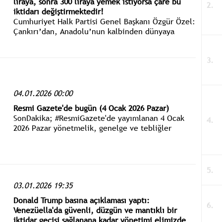
liraya, sonra 300 liraya yemek istiyorsa çare bu
iktidarı değiştirmektedir!
Cumhuriyet Halk Partisi Genel Başkanı Özgür Özel:
Çankırı’dan, Anadolu’nun kalbinden dünyaya
sesleniyorum: Trump’ın düzeni, dünya düzeni
olamaz. Ya bu çılgınlığa direnilecek ya da bu
Trump teker teker bütün dünyanın tepesine
binecek!
04.01.2026 00:00
Resmi Gazete'de bugün (4 Ocak 2026 Pazar)
SonDakika; #ResmiGazete'de yayımlanan 4 Ocak
2026 Pazar yönetmelik, genelge ve tebliğler
www.istanbulgercegi.com'dan takip edebilirsiniz.
03.01.2026 19:35
Donald Trump basına açıklaması yaptı:
Venezüella'da güvenli, düzgün ve mantıklı bir
iktidar geçişi sağlanana kadar yönetimi elimizde