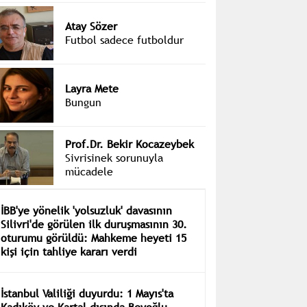
Atay Sözer
Futbol sadece futboldur
Layra Mete
Bungun
Prof.Dr. Bekir Kocazeybek
Sivrisinek sorunuyla
mücadele
İBB'ye yönelik 'yolsuzluk' davasının
Silivri'de görülen ilk duruşmasının 30.
oturumu görüldü: Mahkeme heyeti 15
kişi için tahliye kararı verdi
İstanbul Valiliği duyurdu: 1 Mayıs'ta
Kadıköy ve Kartal dışında Beyoğlu,