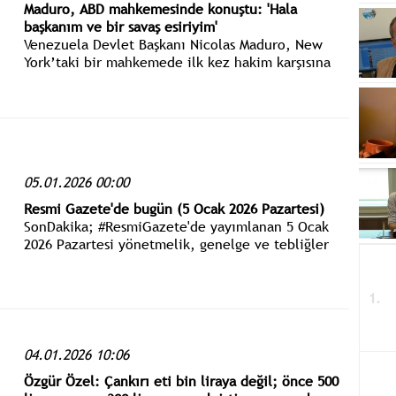
Maduro, ABD mahkemesinde konuştu: 'Hala
başkanım ve bir savaş esiriyim'
Venezuela Devlet Başkanı Nicolas Maduro, New
York’taki bir mahkemede ilk kez hakim karşısına
çıktı ve uyuşturucu suçlamalarını reddetti.
05.01.2026 00:00
Resmi Gazete'de bugün (5 Ocak 2026 Pazartesi)
SonDakika; #ResmiGazete'de yayımlanan 5 Ocak
2026 Pazartesi yönetmelik, genelge ve tebliğler
www.istanbulgercegi.com'dan takip edebilirsiniz.
04.01.2026 10:06
Özgür Özel: Çankırı eti bin liraya değil; önce 500