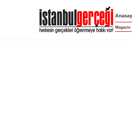
Anasay
Magazin