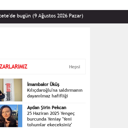
ugün (9 Ağustos 2026 Pazar)
•
Kemal Kılıçdaroğlu,
ZARLARIMIZ
Hepsi
İmambakır Üküş
Kılıçdaroğlu'na saldırmanın
dayanılmaz hafifliği
Aydan Şirin Pekcan
25 Haziran 2025 Yengeç
burcunda Yeniay 'Yeni
tohumlar ekeceksiniz'