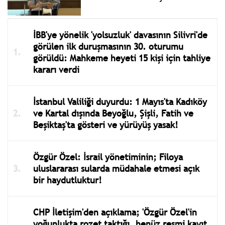
İBB'ye yönelik 'yolsuzluk' davasının Silivri'de
görülen ilk duruşmasının 30. oturumu
görüldü: Mahkeme heyeti 15 kişi için tahliye
kararı verdi
İstanbul Valiliği duyurdu: 1 Mayıs'ta Kadıköy
ve Kartal dışında Beyoğlu, Şişli, Fatih ve
Beşiktaş'ta gösteri ve yürüyüş yasak!
Özgür Özel: İsrail yönetiminin; Filoya
uluslararası sularda müdahale etmesi açık
bir haydutluktur!
CHP İletişim'den açıklama; 'Özgür Özel'in
yoğunlukta rozet taktığı, henüz resmi kayıt
işlemi yapılmayan Arif Kocabıyık’ın parti