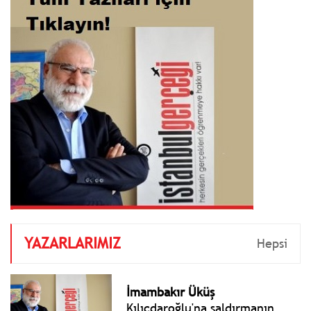
YAZARLARIMIZ
Hepsi
İmambakır Üküş
Kılıçdaroğlu'na saldırmanın
dayanılmaz hafifliği