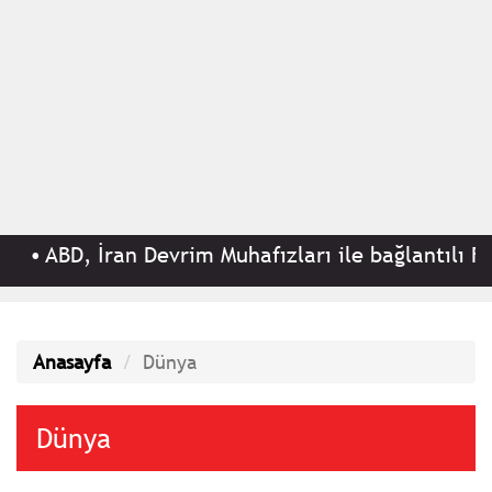
İran Devrim Muhafızları ile bağlantılı Fly Baghdad
Anasayfa
Dünya
Dünya