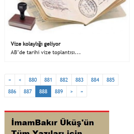
Vize kolaylığı geliyor
AB’de tarihi vize toplantısı...
«
<
880
881
882
883
884
885
886
887
888
889
>
»