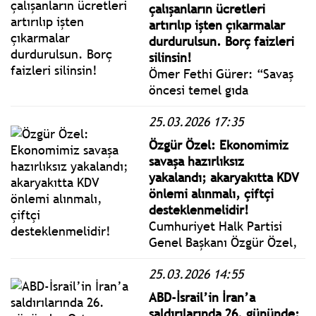
etti.
çalışanların ücretleri
artırılıp işten çıkarmalar
durdurulsun. Borç faizleri
silinsin!
Ömer Fethi Gürer: “Savaş
öncesi temel gıda
ürünlerinde artışlar,
25.03.2026 17:35
çalışanları daha çok çalışıp
daha az gelir sağlar noktaya
Özgür Özel: Ekonomimiz
sürüklemişti. Çalışarak
savaşa hazırlıksız
yoksullaşan kesimin
yakalandı; akaryakıtta KDV
kurtulması önemli bir
önlemi alınmalı, çiftçi
kesim için zorlaştı."
desteklenmelidir!
Cumhuriyet Halk Partisi
Genel Başkanı Özgür Özel,
Cumhurbaşkanlığı Aday
25.03.2026 14:55
Ofisi (CAO) Yürütme Kurulu
toplantısına katıldı.
ABD-İsrail’in İran’a
saldırılarında 26. gününde: