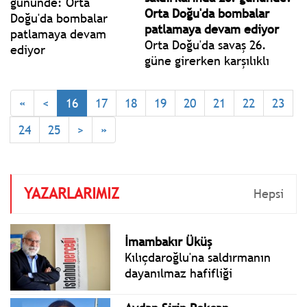
Orta Doğu'da bombalar
patlamaya devam ediyor
Orta Doğu'da savaş 26.
güne girerken karşılıklı
saldırılar şiddetini artırarak
sürüyor. Trump'ın 'görüşme'
«
<
16
17
18
19
20
21
22
23
açıklaması ve İran'ın
yalanlaması sonrası petrol
24
25
>
»
fiyatlarında dalgalanmalar
yaratırken hava
saldırılarında İran'ın
nükleer tesisi isabet aldı.
YAZARLARIMIZ
Hepsi
İmambakır Üküş
Kılıçdaroğlu'na saldırmanın
dayanılmaz hafifliği