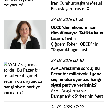
İran Cumhurbaşkanı Mesud
Pezeşkiyan, resmi X
hesabından yaptığı
27.03.2026 01:26
paylaşımda: Başkan Putin'in
mesajları ve Rus halkının
OECD’den ekonomi için
desteği bu savaşta bize
tüm dünyaya: 'Tetikte kalın
ilham veriyor.
tasarruf edin'
Çiğdem Toker; OECD’nin
“Dayanıklılığın Test
Edilmesi” başlığıyla
27.03.2026 00:10
yayımladığı yeni Ara
Rapor'da bütün ülkelerden
ASAL Araştırma sordu; Bu
enerji verimliliğini
Pazar bir milletvekili genel
arttıran, tasarrufu teşvik
seçimi olsa oyunuzu hangi
edici, araç paylaşımı ve
siyasi partiye verirsiniz?
toplu taşıma araçları
ASAL Araştırma ve
kullanımını özendirici
Danışmanlık Şirketinin Mart
tedbirler alması istendi.
ayında 2000 kişi ile yaptığı
26.03.2026 17:39
son ankette, Bu Pazar bir