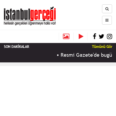
SON DAKİKALAR
Tümünü Gör
•
Resmi Gazete'de bugün (9