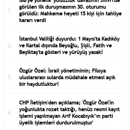
İBB'ye yönelik 'yolsuzluk' davasının Silivri'de
görülen ilk duruşmasının 30. oturumu
görüldü: Mahkeme heyeti 15 kişi için tahliye
kararı verdi
İstanbul Valiliği duyurdu: 1 Mayıs'ta Kadıköy
ve Kartal dışında Beyoğlu, Şişli, Fatih ve
Beşiktaş'ta gösteri ve yürüyüş yasak!
Özgür Özel: İsrail yönetiminin; Filoya
uluslararası sularda müdahale etmesi açık
bir haydutluktur!
CHP İletişim'den açıklama; 'Özgür Özel'in
yoğunlukta rozet taktığı, henüz resmi kayıt
işlemi yapılmayan Arif Kocabıyık’ın parti
üyelik işlemleri durdurulmuştur'