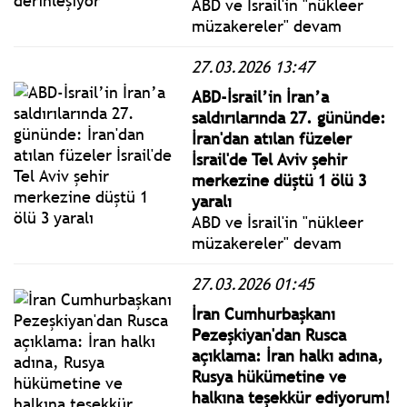
ABD ve İsrail'in "nükleer
müzakereler" devam
ederken 28 Şubat'ta İran'ı
27.03.2026 13:47
vurmasıyla başlayan ve
İran'ın misilleme
ABD-İsrail’in İran’a
saldırılarıyla devam eden
saldırılarında 27. gününde:
Orta Doğu'daki savaş 29.
İran'dan atılan füzeler
gününe karşılıklı hava
İsrail'de Tel Aviv şehir
saldırılarıyla girdi.
merkezine düştü 1 ölü 3
yaralı
ABD ve İsrail'in "nükleer
müzakereler" devam
ederken 28 Şubat'ta İran'ı
27.03.2026 01:45
vurmasıyla başlayan ve
İran'ın misilleme
İran Cumhurbaşkanı
saldırılarıyla devam eden
Pezeşkiyan'dan Rusca
Orta Doğu'daki savaş 28.
açıklama: İran halkı adına,
gününe karşılıklı hava
Rusya hükümetine ve
saldırılarıyla girdi.
halkına teşekkür ediyorum!