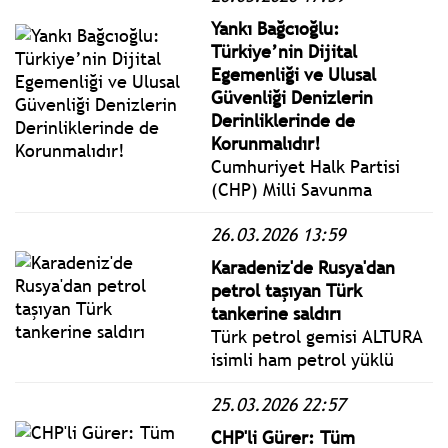
milletvekili genel seçimi
Yankı Bağcıoğlu:
olsa oyunuzu hangi siyasi
Türkiye’nin Dijital
partiye verirsiniz? diye
Egemenliği ve Ulusal
soruldu.
Güvenliği Denizlerin
Derinliklerinde de
Korunmalıdır!
Cumhuriyet Halk Partisi
(CHP) Milli Savunma
Politikalarından Sorumlu
26.03.2026 13:59
Genel Başkan Yardımcısı
Yankı Bağcıoğlu, sualtı ve
Karadeniz'de Rusya'dan
deniz tabanı altyapılarının
petrol taşıyan Türk
güvenliğine dikkat çekti.
tankerine saldırı
Türk petrol gemisi ALTURA
isimli ham petrol yüklü
tankere İstanbul Boğazı'nın
25.03.2026 22:57
15 mil açığında
Karadeniz'de drone isabet
CHP'li Gürer: Tüm