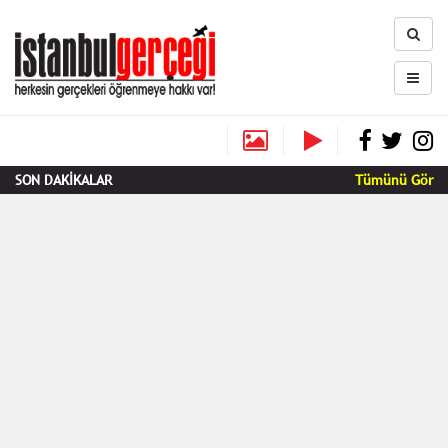
SON DAKİKALAR
Tümünü Gör