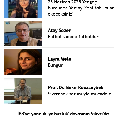
25 Haziran 2025 Yengeç
burcunda Yeniay 'Yeni tohumlar
ekeceksiniz'
Atay Sözer
Futbol sadece futboldur
Layra Mete
Bungun
Prof.Dr. Bekir Kocazeybek
Sivrisinek sorunuyla mücadele
İBB'ye yönelik 'yolsuzluk' davasının Silivri'de