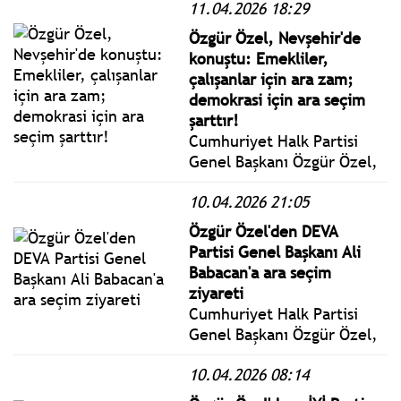
11.04.2026 18:29
Ümit Özdağ’ı Zafer Partisi
Genel Merkezi’nde ziyaret
Özgür Özel, Nevşehir'de
etti.: “Siyasi Etik Yasası
konuştu: Emekliler,
Konusunda AK Parti’nin
çalışanlar için ara zam;
Sessiz Kalması Çok
demokrasi için ara seçim
Manidar.”
şarttır!
Cumhuriyet Halk Partisi
Genel Başkanı Özgür Özel,
Nevşehir’de
10.04.2026 21:05
gerçekleştirilen Millet
İradesine Sahip Çıkıyor
Özgür Özel'den DEVA
Mitinginde konuştu.
Partisi Genel Başkanı Ali
Babacan'a ara seçim
ziyareti
Cumhuriyet Halk Partisi
Genel Başkanı Özgür Özel,
DEVA Partisi Genel Başkanı
10.04.2026 08:14
Ali Babacan ile partisinin
genel merkezinde bir araya