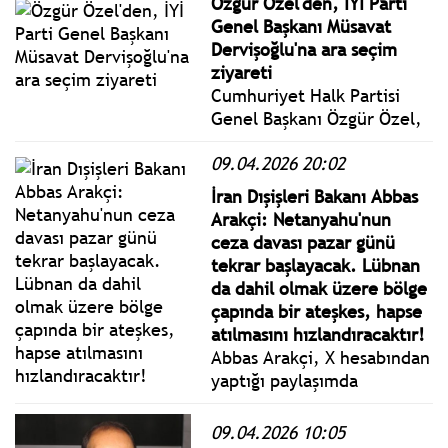
Özgür Özel'den, İYİ Parti
geldi.
Genel Başkanı Müsavat
Dervişoğlu'na ara seçim
ziyareti
Cumhuriyet Halk Partisi
Genel Başkanı Özgür Özel,
İYİ Parti Genel Başkanı
09.04.2026 20:02
Müsavat Dervişoğlu ile İYİ
Parti Genel Merkezi’nde
İran Dışişleri Bakanı Abbas
bir araya geldi.
Arakçi: Netanyahu'nun
ceza davası pazar günü
tekrar başlayacak. Lübnan
da dahil olmak üzere bölge
çapında bir ateşkes, hapse
atılmasını hızlandıracaktır!
Abbas Arakçi, X hesabından
yaptığı paylaşımda
"Netanyahu'nun ceza davası
pazar günü tekrar
09.04.2026 10:05