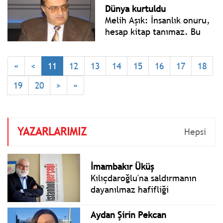
başlayacak. Lübnan da
Dünya kurtuldu
dahil olmak üzere bölge
Melih Aşık: İnsanlık onuru,
çapında bir ateşkes, hapse
hesap kitap tanımaz. Bu
atılmasını hızlandıracaktır"
kriz yalnızca İran’ı değil,
dedi.
Dünya medeniyetini de
büyük bir yıkımdan
«
<
11
12
13
14
15
16
17
18
kurtardı. Mutlu sona
19
20
>
»
ulaştık…
YAZARLARIMIZ
Hepsi
İmambakır Üküş
Kılıçdaroğlu'na saldırmanın
dayanılmaz hafifliği
Aydan Şirin Pekcan