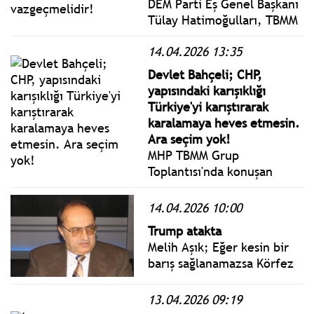
DEM Parti Eş Genel Başkanı
Tülay Hatimoğulları, TBMM
Grup Toplantısında
14.04.2026 13:35
konuştu: ABD ve İsrail'in
İran'a yönelik saldırılarına
Devlet Bahçeli; CHP,
ilişkin "Geçici ateşkes
yapısındaki karışıklığı
kalıcılaşmalı, kalıcı ateşkes
Türkiye'yi karıştırarak
adil bir barışa
karalamaya heves etmesin.
dönüşmelidir."
Ara seçim yok!
MHP TBMM Grup
Toplantısı'nda konuşan
Devlet Bahçeli; "Barışı
lafzında taşıyıp savaşı
14.04.2026 10:00
fiilinde büyüten ikircikli
Trump atakta
anlayışların değil, adaleti,
Melih Aşık; Eğer kesin bir
dengeyi ve hakkaniyeti
barış sağlanamazsa Körfez
esas alan yeni bir küresel
ülkelerinin Hürmüz
iradenin tecellisi artık
Boğazı’ndan dışarı
13.04.2026 09:19
kaçınılmazdır.
akaryakıt, suni gübre,