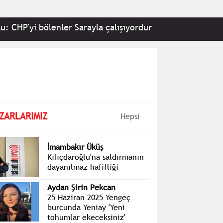
 bölenler Sarayla çalışıyordur
•
Adalet Bakanı Gür
ZARLARIMIZ
Hepsi
İmambakır Üküş
Kılıçdaroğlu'na saldırmanın
dayanılmaz hafifliği
Aydan Şirin Pekcan
25 Haziran 2025 Yengeç
burcunda Yeniay 'Yeni
tohumlar ekeceksiniz'