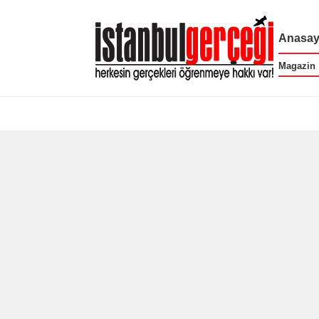
Anasay
Magazin