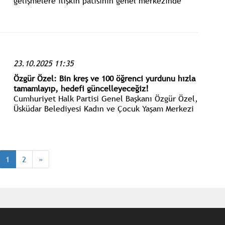
gelişmelere ilişkin patisinin genel merkezinde
basın toplantısı düzenledi.
23.10.2025 11:35
Özgür Özel: Bin kreş ve 100 öğrenci yurdunu hızla
tamamlayıp, hedefi güncelleyeceğiz!
Cumhuriyet Halk Partisi Genel Başkanı Özgür Özel,
Üsküdar Belediyesi Kadın ve Çocuk Yaşam Merkezi
ile Psikoterapi Merkezi Açılış Töreni’ne katıldı.
1
2
»