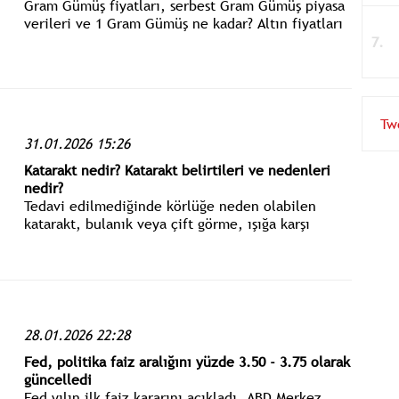
Gram Gümüş fiyatları, serbest Gram Gümüş piyasa
verileri ve 1 Gram Gümüş ne kadar? Altın fiyatları
ve güncel altın piyasası verileri! Gram, çeyrek,
yarım ve tam altın fiyatları ile altının ons fiyatı
bugün ne kadar?
Tw
31.01.2026 15:26
Katarakt nedir? Katarakt belirtileri ve nedenleri
nedir?
Tedavi edilmediğinde körlüğe neden olabilen
katarakt, bulanık veya çift görme, ışığa karşı
hassasiyet ve geceleri görmede zorluk belirtileri
ile karakterizedir.
28.01.2026 22:28
Fed, politika faiz aralığını yüzde 3.50 - 3.75 olarak
güncelledi
Fed yılın ilk faiz kararını açıkladı. ABD Merkez