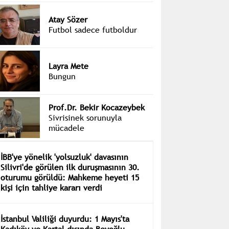
Atay Sözer
Futbol sadece futboldur
Layra Mete
Bungun
Prof.Dr. Bekir Kocazeybek
Sivrisinek sorunuyla
mücadele
İBB'ye yönelik 'yolsuzluk' davasının
Silivri'de görülen ilk duruşmasının 30.
oturumu görüldü: Mahkeme heyeti 15
kişi için tahliye kararı verdi
İstanbul Valiliği duyurdu: 1 Mayıs'ta
Kadıköy ve Kartal dışında Beyoğlu,