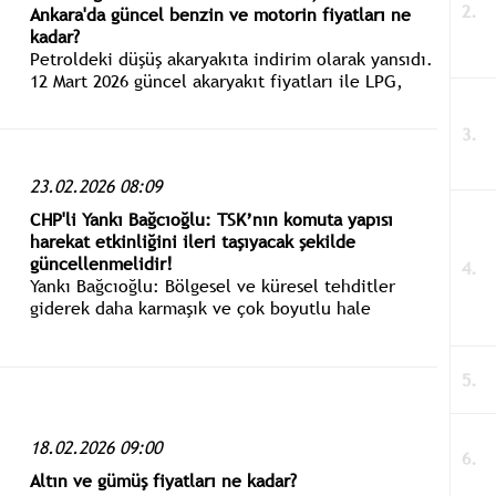
Ankara'da güncel benzin ve motorin fiyatları ne
kadar?
Petroldeki düşüş akaryakıta indirim olarak yansıdı.
12 Mart 2026 güncel akaryakıt fiyatları ile LPG,
benzin ve motorin litre fiyatı ne kadar?
23.02.2026 08:09
CHP'li Yankı Bağcıoğlu: TSK’nın komuta yapısı
harekat etkinliğini ileri taşıyacak şekilde
güncellenmelidir!
Yankı Bağcıoğlu: Bölgesel ve küresel tehditler
giderek daha karmaşık ve çok boyutlu hale
gelirken TSK’nın komuta yapısı ve eğitim sistemi
harekat etkinliğini daha da ileri taşıyacak şekilde
alınan derslerle güncellenmelidir.
18.02.2026 09:00
Altın ve gümüş fiyatları ne kadar?