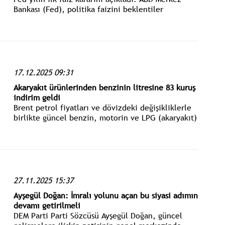
Bankası (Fed), politika faizini beklentiler
dahilinde 25 baz puan düşürerek yüzde 3.50 - 3.75
aralığında sabit bıraktı.
17.12.2025 09:31
Akaryakıt ürünlerinden benzinin litresine 83 kuruş
indirim geldi
Brent petrol fiyatları ve dövizdeki değişikliklerle
birlikte güncel benzin, motorin ve LPG (akaryakıt)
fiyatları gündemdeki yerini koruyor.
27.11.2025 15:37
Ayşegül Doğan: İmralı yolunu açan bu siyasi adımın
devamı getirilmeli
DEM Parti Parti Sözcüsü Ayşegül Doğan, güncel