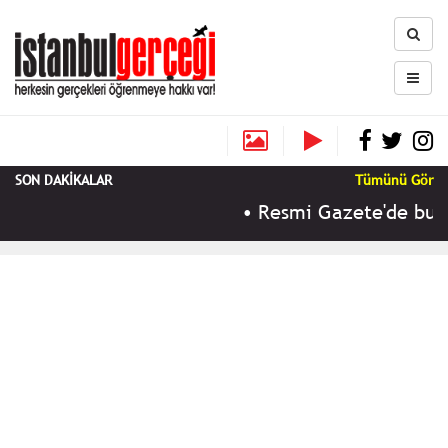
SON DAKİKALAR
Tümünü Gör
•
Resmi Gazete'de bugün