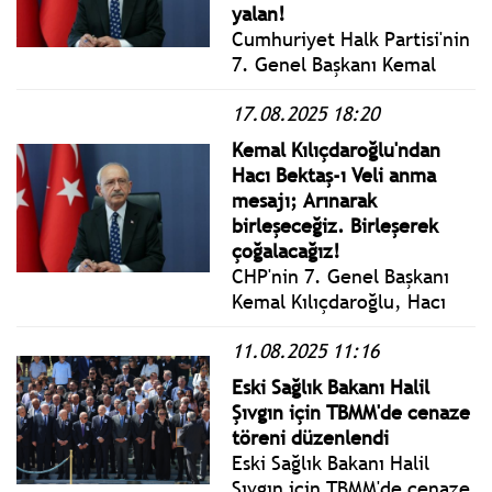
ıslah olmaz muhterislerin
yalan!
de kepazeliğini söylemek
Cumhuriyet Halk Partisi'nin
görevimdir.
7. Genel Başkanı Kemal
Kılıçdaroğlu, Mansur
17.08.2025 18:20
Yavaş’a Cumhurbaşkanlığı
adaylığında rezerv koyduğu
Kemal Kılıçdaroğlu'ndan
iddialarını yalanladı.
Hacı Bektaş-ı Veli anma
mesajı; Arınarak
birleşeceğiz. Birleşerek
çoğalacağız!
CHP'nin 7. Genel Başkanı
Kemal Kılıçdaroğlu, Hacı
Bektaş-ı Veli’yi anma
11.08.2025 11:16
mesajı yayımladı.
Kılıçdaroğlu: milletçe onun
Eski Sağlık Bakanı Halil
felsefesini anladığımız,
Şıvgın için TBMM'de cenaze
arınmanın, kardeşliğin,
töreni düzenlendi
dürüstlüğün, hoşgörünün
Eski Sağlık Bakanı Halil
ve sevginin hiç eksik
Şıvgın için TBMM'de cenaze