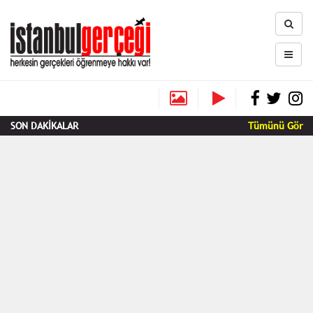
SON DAKİKALAR
Tümünü Gör