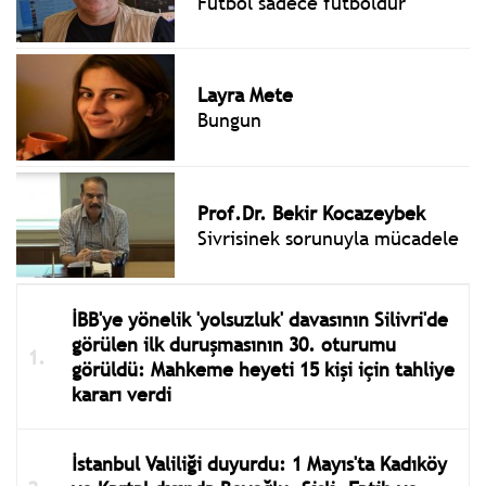
Futbol sadece futboldur
Layra Mete
Bungun
Prof.Dr. Bekir Kocazeybek
Sivrisinek sorunuyla mücadele
İBB'ye yönelik 'yolsuzluk' davasının Silivri'de
görülen ilk duruşmasının 30. oturumu
görüldü: Mahkeme heyeti 15 kişi için tahliye
kararı verdi
İstanbul Valiliği duyurdu: 1 Mayıs'ta Kadıköy