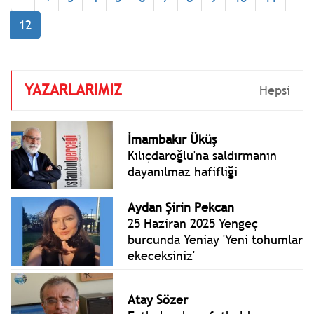
altına almak isteyen
küresel güçlere diz
12
çöktüren bütün
kahramanlarımıza
minnettarız.
YAZARLARIMIZ
Hepsi
İmambakır Üküş
Kılıçdaroğlu'na saldırmanın
dayanılmaz hafifliği
Aydan Şirin Pekcan
25 Haziran 2025 Yengeç
burcunda Yeniay 'Yeni tohumlar
ekeceksiniz'
Atay Sözer