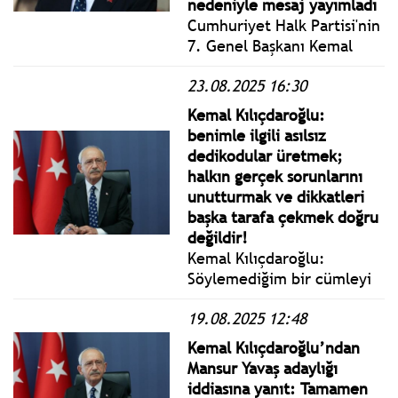
nedeniyle mesaj yayımladı
Cumhuriyet Halk Partisi'nin
7. Genel Başkanı Kemal
Kılıçdaroğlu, 25 Ağustos
23.08.2025 16:30
2016 tarihinde Şavşat’tan
Artvin’e giderken terör
Kemal Kılıçdaroğlu:
örgütünün saldırısında
benimle ilgili asılsız
çıkan çatışmada şehit
dedikodular üretmek;
düşen kahraman askerimiz
halkın gerçek sorunlarını
Fatih Çaybaşı'nın sene-i
unutturmak ve dikkatleri
devriyesinde mesaj
başka tarafa çekmek doğru
yayımladı.
değildir!
Kemal Kılıçdaroğlu:
Söylemediğim bir cümleyi
sadece iftira kampanyasına
19.08.2025 12:48
çevirebilmek adına,
“Demek ki CHP doğru
Kemal Kılıçdaroğlu’ndan
yolda!” diyebilecek kadar
Mansur Yavaş adaylığı
gözünü kötülük bürümüş,
iddiasına yanıt: Tamamen