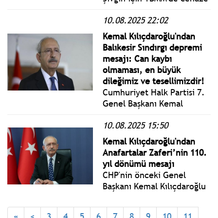
olmadığı bir ülke
törenine CHP Genel
diliyorum.
10.08.2025 22:02
Başkanı Özgür Özel ve
CHP'nin 7. Genel Başkanı
Kemal Kılıçdaroğlu'ndan
Kemal Kılıçdaroğlu birlikte
Balıkesir Sındırgı depremi
katıldı.
mesajı: Can kaybı
olmaması, en büyük
dileğimiz ve tesellimizdir!
Cumhuriyet Halk Partisi 7.
Genel Başkanı Kemal
Kılıçdaroğlu, Balıkesir'in
10.08.2025 15:50
Sındırgı ilçesi merkezli 6.1
şiddetinde meydana gelen
Kemal Kılıçdaroğlu'ndan
deprem için yayımladığı
Anafartalar Zaferi’nin 110.
mesajında: Can kaybı
yıl dönümü mesajı
olmaması, en büyük
CHP'nin önceki Genel
dileğimiz ve tesellimizdir.
Başkanı Kemal Kılıçdaroğlu
mesajında; Aziz Türk
Milleti’ni boyunduruk
«
<
3
4
5
6
7
8
9
10
11