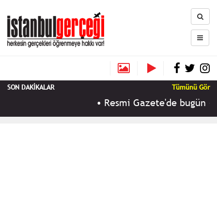
SON DAKİKALAR
Tümünü Gör
•
Resmi Gazete'de bugün (9 A