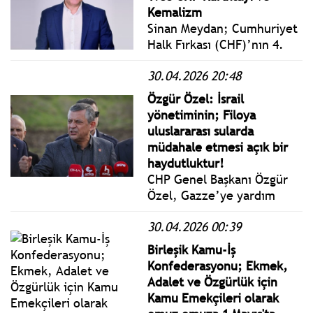
toplamak dışında ne gibi
Kemalizm
hizmetleri oluyor?
Sinan Meydan; Cumhuriyet
Halk Fırkası (CHF)’nın 4.
Büyük Kurultayı, 9 Mayıs
30.04.2026 20:48
1935 tarihinde, 384 Parti
Saylavı ile 160 Vilayet
Özgür Özel: İsrail
Mümessili olmak üzere,
yönetiminin; Filoya
toplam 544 delegeyle
uluslararası sularda
toplanmıştır.
müdahale etmesi açık bir
haydutluktur!
CHP Genel Başkanı Özgür
Özel, Gazze’ye yardım
ulaştırmak için yola çıkan
30.04.2026 00:39
Küresel Sumud Filosu'na
İsrail'in müdahalesine
Birleşik Kamu-İş
sosyal medya hesabından
Konfederasyonu; Ekmek,
yaptığı açıklamayla tepki
Adalet ve Özgürlük için
gösterdi.
Kamu Emekçileri olarak