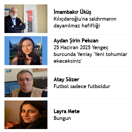
İmambakır Üküş
Kılıçdaroğlu'na saldırmanın
dayanılmaz hafifliği
Aydan Şirin Pekcan
25 Haziran 2025 Yengeç
burcunda Yeniay 'Yeni tohumlar
ekeceksiniz'
Atay Sözer
Futbol sadece futboldur
Layra Mete
Bungun