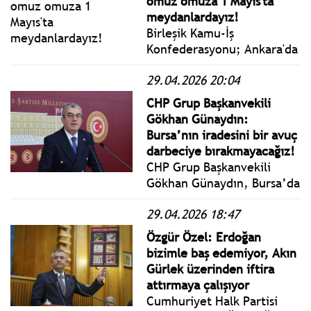
omuz omuza 1 Mayıs'ta
meydanlardayız!
Birleşik Kamu-İş
Konfederasyonu; Ankara'da
Tandoğan Meydanı,
29.04.2026 20:04
İstanbul'da Kadıköy İskele
Meydanı olmak üzere Tüm
CHP Grup Başkanvekili
Türkiye'de İşçi ve
Gökhan Günaydın:
Emekçiler ile birlikte 1
Bursa’nın iradesini bir avuç
Mayıs alanlarında olacağız!
darbeciye bırakmayacağız!
CHP Grup Başkanvekili
Gökhan Günaydın, Bursa’da
tutuklu bulunan Mustafa
29.04.2026 18:47
Bozbey’i ziyaretinin
ardından yargıdan
Özgür Özel: Erdoğan
ekonomiye, eğitimden
bizimle baş edemiyor, Akın
sağlığa kadar iktidara sert
Gürlek üzerinden iftira
eleştirilerde bulunarak
attırmaya çalışıyor
erken seçim çağrısı yaptı.
Cumhuriyet Halk Partisi