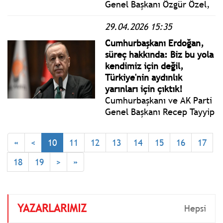
Genel Başkanı Özgür Özel,
Anayasa Mahkemesi Başkanı
29.04.2026 15:35
Kadir Özkaya’yı ziyaret
etti. Anayasa
Cumhurbaşkanı Erdoğan,
Mahkemesi’nde
süreç hakkında: Biz bu yola
gerçekleştirilen
kendimiz için değil,
görüşmenin ardından basın
Türkiye'nin aydınlık
açıklaması yaptı.
yarınları için çıktık!
Cumhurbaşkanı ve AK Parti
Genel Başkanı Recep Tayyip
Erdoğan, Türkiye Büyük
Millet Meclisi (TBMM) AK
«
<
10
11
12
13
14
15
16
17
Parti Grup Toplantısı’na
katılarak bir konuşma
18
19
>
»
yaptı.
YAZARLARIMIZ
Hepsi