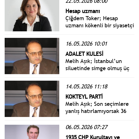
22.05.2026 08:00
sayıldı... Eski Genel Başkan
Kemal Kılıçdaroğlu ve parti
Hesap uzmanı
yönetiminin göreve devam
Çiğdem Toker; Hesap
etmesi karara bağlandı.
uzmanı kökenli bir siyasetçi
olan Kılıçdaroğlu’nun
"arınma" videosundaki
16.05.2026 10:01
zamanlamanın rastlantı
değil hesaplı olduğunu artık
ADALET KULESİ
biliyoruz.
Melih Aşık; İstanbul’un
siluetinde simge olmuş üç
kuleyi hemen herkes bilir;
Galata Kulesi, Beyazıt
14.05.2026 11:18
Kulesi, Kız Kulesi... Bir de
dördüncü kule vardır ki adı
KOKTEYL PARTİ
daha az bilinir: Adalet
Melih Aşık; Son seçimlere
Kulesi.
yanlış hatırlamıyorsak 36
siyasi parti katıldı. Seçim
dışı zamanlarda nerede bu
06.05.2026 07:27
partiler? Vatandaştan bağış
1935 CHP Kurultayı ve