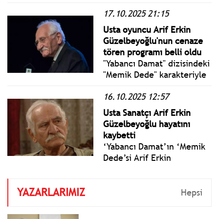
2024 yılında 569 bin 983
17.10.2025 21:15
iken 2025 yılında 552 bin
237 oldu. Bin nüfus başına
Usta oyuncu Arif Erkin
düşen evlenme sayısını
Güzelbeyoğlu'nun cenaze
ifade eden kaba evlenme
tören programı belli oldu
hızı 2025 yılında binde 6,43
"Yabancı Damat" dizisindeki
olarak gerçekleşti.
"Memik Dede" karakteriyle
sevilen oyuncu ve
16.10.2025 12:57
müzisyen Arif Erkin
Güzelbeyoğlu, 18 Ekim
Usta Sanatçı Arif Erkin
Cumartesi günü son
Güzelbeyoğlu hayatını
yolculuğuna uğurlanacak.
kaybetti
‘Yabancı Damat’ın ‘Memik
Dede’si Arif Erkin
Güzelbeyoğlu hayatını
kaybetti. Sanatçı 90
YAZARLARIMIZ
yaşında hayata gözlerini
Hepsi
yumdu.