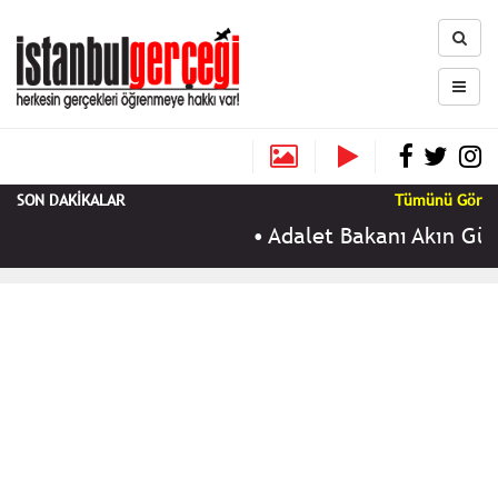
SON DAKİKALAR
Tümünü Gör
•
Adalet Bakanı Akın Gürl