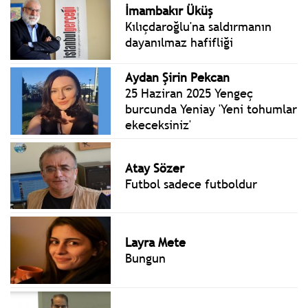
İmambakır Üküş
Kılıçdaroğlu'na saldırmanın
dayanılmaz hafifliği
Aydan Şirin Pekcan
25 Haziran 2025 Yengeç
burcunda Yeniay 'Yeni tohumlar
ekeceksiniz'
Atay Sözer
Futbol sadece futboldur
Layra Mete
Bungun