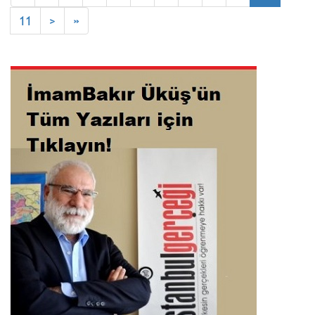
11
>
»