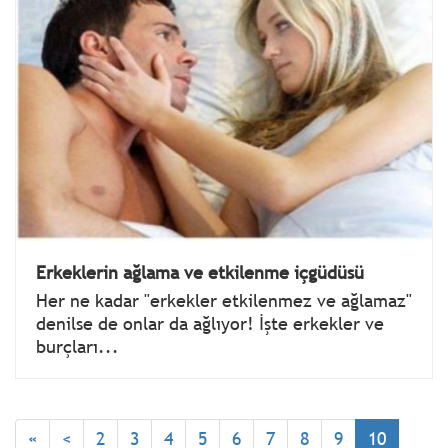
Erkeklerin ağlama ve etkilenme içgüdüsü
Her ne kadar "erkekler etkilenmez ve ağlamaz"
denilse de onlar da ağlıyor! İşte erkekler ve
burçları...
«
<
2
3
4
5
6
7
8
9
10