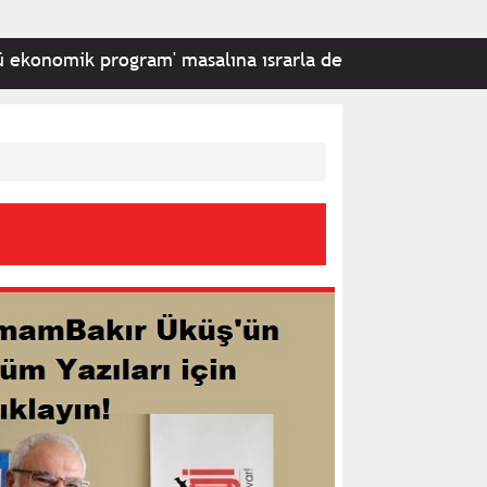
gram' masalına ısrarla devam
•
TBMM'de Milli Daya