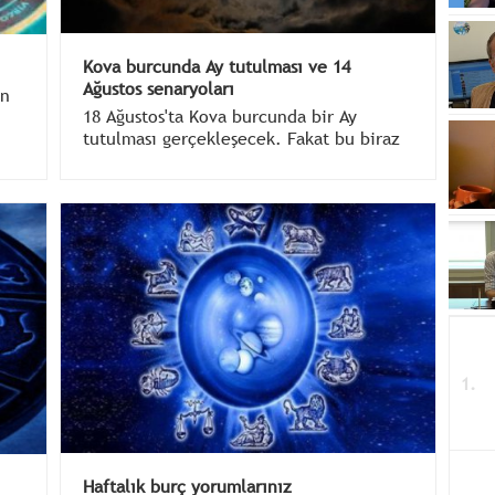
Kova burcunda Ay tutulması ve 14
Ağustos senaryoları
in
18 Ağustos'ta Kova burcunda bir Ay
tutulması gerçekleşecek. Fakat bu biraz
ilginç bir tutulma olacak. Dolunay
görünümlü bir Ay tutulması olabilir veya
Ay tutulması görünümlü bir Dolunay...
Haftalık burç yorumlarınız