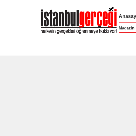
Anasay
Magazin