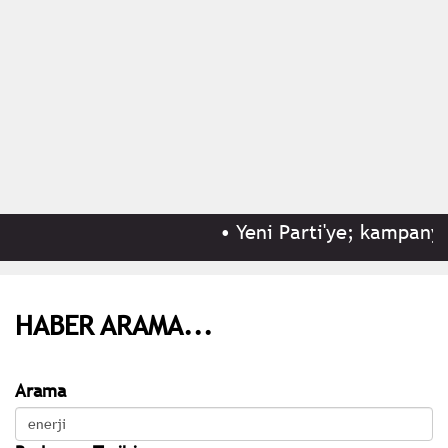
•
Yeni Parti'ye; kampanyas
HABER ARAMA...
Arama