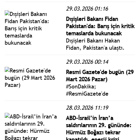
delegeden oluşan "Nuestra
29.03.2026 01:16
America Dayanışma
Konvoyu", Küba’ya hava,
Dışişleri Bakanı Fidan
deniz ve kara yoluyla
Pakistan'da: Barış için kritik
toplam 34 ton insani
temaslarda bukunacak
yardım ulaştırdı.
Dışişleri Bakanı Hakan
Fidan, Pakistan'a ulaştı.
Fidan'ın yarın İslamabad'da
29.03.2026 00:14
düzenlenecek bölgesel
gerilimin azaltılmasına
Resmi Gazete'de bugün (29
yönelik gerçekleştirilen
Mart 2026 Pazar)
toplantıya katılması
#SonDakika;
bekleniyor.
#ResmiGazete'de
yayımlanan 29 Mart 2026
28.03.2026 11:19
Pazar yönetmelik, genelge
ve tebliğler
ABD-İsrail’in İran’a
www.istanbulgercegi.com'da
saldırılarının 29. gününde:
takip edebilirsiniz.
Hürmüz Boğazı tekrar
kapatıldı, enerji krizi