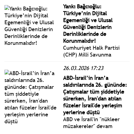
tedbirler alması istendi.
ve tebliğler
Yankı Bağcıoğlu:
www.istanbulgercegi.com'da
Türkiye’nin Dijital
takip edebilirsiniz.
Egemenliği ve Ulusal
Güvenliği Denizlerin
Derinliklerinde de
Korunmalıdır!
Cumhuriyet Halk Partisi
(CHP) Milli Savunma
Politikalarından Sorumlu
26.03.2026 17:23
Genel Başkan Yardımcısı
Yankı Bağcıoğlu, sualtı ve
ABD-İsrail’in İran’a
deniz tabanı altyapılarının
saldırılarında 26. gününde:
güvenliğine dikkat çekti.
Çatışmalar tüm şiddetiyle
sürerken, İran'dan atılan
füzeler İsrail'de yerleşim
yerlerine düştü
ABD ve İsrail'in "nükleer
müzakereler" devam
ederken 28 Şubat'ta İran'ı