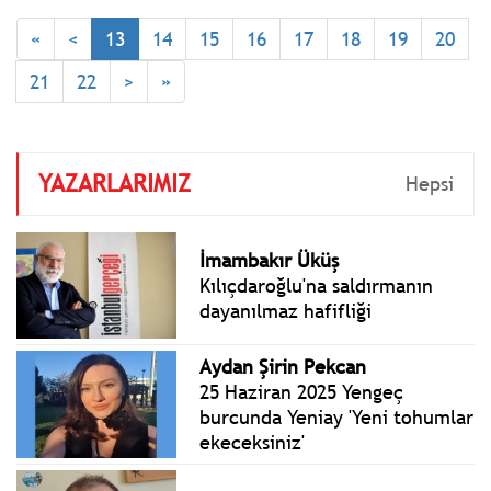
vurmasıyla başlayan ve
«
<
13
14
15
16
17
18
19
20
İran'ın misilleme
saldırılarıyla devam eden
21
22
>
»
Orta Doğu'daki savaş 27.
gününe karşılıklı hava
saldırılarıyla girdi.
YAZARLARIMIZ
Hepsi
İmambakır Üküş
Kılıçdaroğlu'na saldırmanın
dayanılmaz hafifliği
Aydan Şirin Pekcan
25 Haziran 2025 Yengeç
burcunda Yeniay 'Yeni tohumlar
ekeceksiniz'