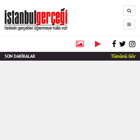
SON DAKİKALAR
Tümünü Gör