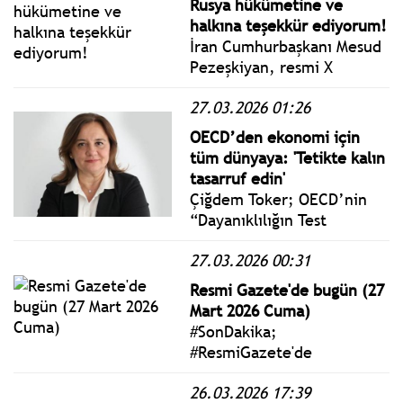
Rusya hükümetine ve
saldırılarıyla girdi.
halkına teşekkür ediyorum!
İran Cumhurbaşkanı Mesud
Pezeşkiyan, resmi X
hesabından yaptığı
27.03.2026 01:26
paylaşımda: Başkan Putin'in
mesajları ve Rus halkının
OECD’den ekonomi için
desteği bu savaşta bize
tüm dünyaya: 'Tetikte kalın
ilham veriyor.
tasarruf edin'
Çiğdem Toker; OECD’nin
“Dayanıklılığın Test
Edilmesi” başlığıyla
27.03.2026 00:31
yayımladığı yeni Ara
Rapor'da bütün ülkelerden
Resmi Gazete'de bugün (27
enerji verimliliğini
Mart 2026 Cuma)
arttıran, tasarrufu teşvik
#SonDakika;
edici, araç paylaşımı ve
#ResmiGazete'de
toplu taşıma araçları
yayımlanan 27 Mart 2026
kullanımını özendirici
26.03.2026 17:39
Cuma yönetmelik, genelge