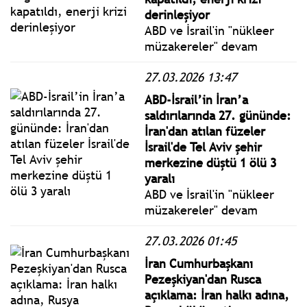
derinleşiyor
ABD ve İsrail'in "nükleer
müzakereler" devam
ederken 28 Şubat'ta İran'ı
27.03.2026 13:47
vurmasıyla başlayan ve
İran'ın misilleme
ABD-İsrail’in İran’a
saldırılarıyla devam eden
saldırılarında 27. gününde:
Orta Doğu'daki savaş 29.
İran'dan atılan füzeler
gününe karşılıklı hava
İsrail'de Tel Aviv şehir
saldırılarıyla girdi.
merkezine düştü 1 ölü 3
yaralı
ABD ve İsrail'in "nükleer
müzakereler" devam
ederken 28 Şubat'ta İran'ı
27.03.2026 01:45
vurmasıyla başlayan ve
İran'ın misilleme
İran Cumhurbaşkanı
saldırılarıyla devam eden
Pezeşkiyan'dan Rusca
Orta Doğu'daki savaş 28.
açıklama: İran halkı adına,
gününe karşılıklı hava