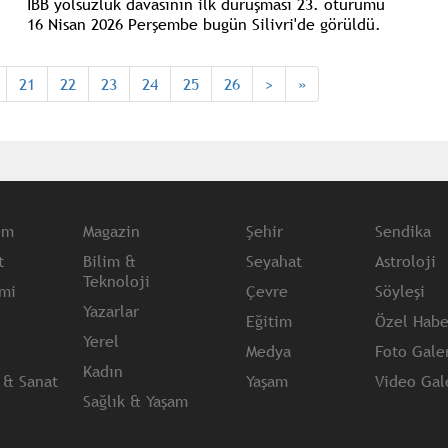
İBB yolsuzluk davasının ilk duruşması 23. oturumu
16 Nisan 2026 Perşembe bugün Silivri'de görüldü.
İBB Başkan Ekrem İmamoğlu ile tutuklu sanıklar
hakim karşısında savunma yapmaya devam ediyor.
21
22
23
24
25
26
>
»
em
Magazin
Şehir
Sendika
t
Bilim &
Seyahat
Astroloji
Teknoloji
mi
Çevre
Söyleşi
Yazarlar
Eğitim
Özel Habe
Yerel
Medya
Foto Galer
Kadın
 & Sanat
Yaşam
Video Gale
Sağlık & Yaşam