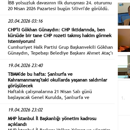
İBB yolsuzluk davasının ilk duruşması 24. oturumu
20 Nisan 2026 Pazartesi bugün Silivri'de görüldü.
İBB Başkan Ekrem İmamoğlu ile tutuklu sanıklar
hakim karşısında savunma yapmaya devam ediyor.
20.04.2026 03:16
CHP'li Gökhan Günaydın: CHP iktidarında, ben
kürsüde bir tane CHP rozeti takmış hakim görmek
istemiyorum!
Cumhuriyet Halk Partisi Grup Başkanvekili Gökhan
Günaydın, Tepebaşı Belediye Başkanı Ahmet Ataç'ı
ziyaret etti.
19.04.2026 23:40
TBMM'de bu hafta: Şanlıurfa ve
Kahramanmaraş'taki okullarda yaşanan saldırılar
görüşülecek
Haftalık çalışmalarına 21 Nisan Salı günü
başlayacak Genel Kurulda, Şanlıurfa ve
Kahramanmaraş'taki okullarda yaşanan saldırılara
ilişkin genel görüşme yapılacak.
19.04.2026 23:02
MHP İstanbul İl Başkanlığı yönetim kadrosu
açıklandı