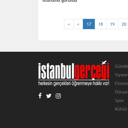
«
<
17
18
19
20
Günd
Siyase
Ekono
Dünya
Spor
Kültür