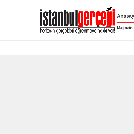
Anasay
Magazin