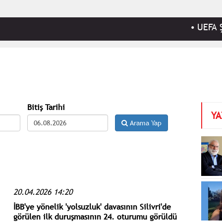
•
UEFA Şampiy
Bitiş Tarihi
YA
Arama Yap
20.04.2026 14:20
İBB'ye yönelik 'yolsuzluk' davasının Silivri'de
görülen ilk duruşmasının 24. oturumu görüldü