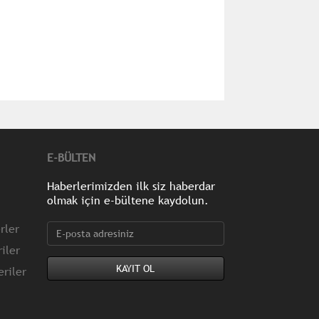
E-BÜLTEN
Haberlerimizden ilk siz haberdar
olmak için e-bültene kaydolun.
rler
iler
riler