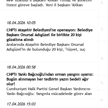
MHP İstanbul İl Başkanı Volkan Yılmaz ve yönetim
listesi göreve başladı. Yeni il başkanı Volkan
Yılmaz açıklama yaptı.
18.04.2026 10:05
CHP'li Ataşehir Belediyesi'ne operasyon: Belediye
Başkanı Onursal Adıgüzel ile birlikte 20 kişi
gözaltına alındı
Aralarında Ataşehir Belediye Başkanı Onursal
Adıgüzel'in de bulunduğu 20 kişi, "rüşvet, suç
işlemek amacıyla örgüt kurma ve ihaleye fesat
karıştırma" iddiasıyla gözaltına alındı.
18.04.2026 00:58
CHP'li Yankı Bağcıoğlu'ndan orman yangını uyarısı:
Bugün alınmayan her tedbirin yazın bedeli ağır
olur!
Cumhuriyet Halk Partisi Genel Başkan Yardımcısı
Yankı Bağcıoğlu: Yangınla mücadelede görev alan
personel kadrolu hale getirilmelidir.
17.04.2026 15:03