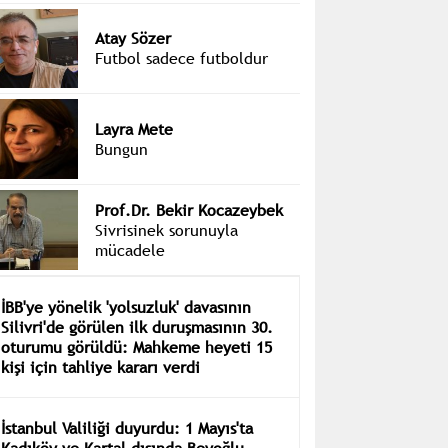
Atay Sözer
Futbol sadece futboldur
Layra Mete
Bungun
Prof.Dr. Bekir Kocazeybek
Sivrisinek sorunuyla
mücadele
İBB'ye yönelik 'yolsuzluk' davasının
Silivri'de görülen ilk duruşmasının 30.
oturumu görüldü: Mahkeme heyeti 15
kişi için tahliye kararı verdi
İstanbul Valiliği duyurdu: 1 Mayıs'ta
Kadıköy ve Kartal dışında Beyoğlu,