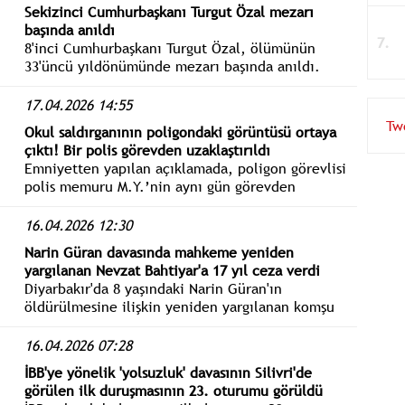
Sekizinci Cumhurbaşkanı Turgut Özal mezarı
başında anıldı
8'inci Cumhurbaşkanı Turgut Özal, ölümünün
33'üncü yıldönümünde mezarı başında anıldı.
Törende, İçişleri Bakanı Mustafa Çiftçi, anıta
Cumhurbaşkanlığı çelengini koydu.
17.04.2026 14:55
Tw
Okul saldırganının poligondaki görüntüsü ortaya
çıktı! Bir polis görevden uzaklaştırıldı
Emniyetten yapılan açıklamada, poligon görevlisi
polis memuru M.Y.’nin aynı gün görevden
uzaklaştırıldığı ve soruşturma başlatıldığını
bildirildi.
16.04.2026 12:30
Narin Güran davasında mahkeme yeniden
yargılanan Nevzat Bahtiyar'a 17 yıl ceza verdi
Diyarbakır'da 8 yaşındaki Narin Güran'ın
öldürülmesine ilişkin yeniden yargılanan komşu
Nevzat Bahtiyar'a "nitelikli kasten öldürmeye
yardım" suçundan 17 yıl hapis verildi.
16.04.2026 07:28
İBB'ye yönelik 'yolsuzluk' davasının Silivri'de
görülen ilk duruşmasının 23. oturumu görüldü