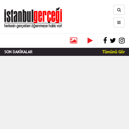
SON DAKİKALAR
Tümünü Gör