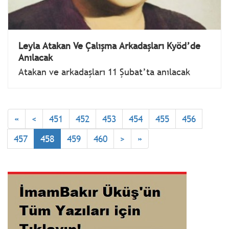
Leyla Atakan Ve Çalışma Arkadaşları Kyöd’de
Anılacak
Atakan ve arkadaşları 11 Şubat’ta anılacak
«
<
451
452
453
454
455
456
457
458
459
460
>
»