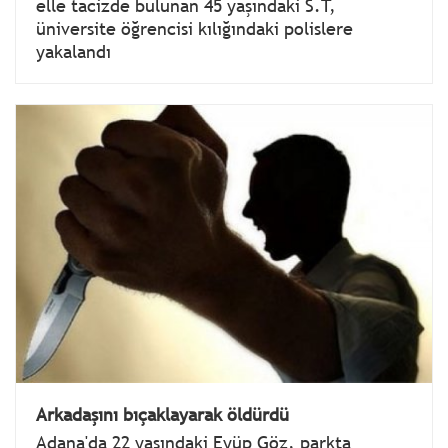
elle tacizde bulunan 45 yaşındaki S.T,
üniversite öğrencisi kılığındaki polislere
yakalandı
Arkadaşını bıçaklayarak öldürdü
Adana'da 22 yaşındaki Eyüp Göz, parkta