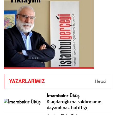
YAZARLARIMIZ
Hepsi
İmambakır Üküş
Kılıçdaroğlu'na saldırmanın
dayanılmaz hafifliği